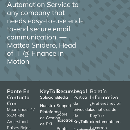
Automation Service to
any company that
needs easy-to-use end-
to-end secure email
communication. —
Matteo Snidero, Head
of IT @ Finance in
Motion
Ponte En
KeyTalk
Recursos
Legal
Boletín
Contacto
Informativo
Soluciones
Media
Política
Con
de
¿Prefieres recibir
Nuestra
Support
Maanlander 47
privacidad
las noticias de
Plataforma
Sobre
3824 MN
de
KeyTalk
de Gestión
nosotros
Amersfoort
KeyTalk
directamente en
de PKI
Países Bajos
tu correo
Ponte
Declaración