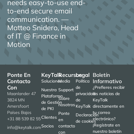
needs easy-to-use end-
to-end secure email
communication. —
Matteo Snidero, Head
of IT @ Finance in
Motion
Ponte En
KeyTalk
Recursos
Legal
Boletín
Contacto
Informativo
Soluciones
Media
Política
Con
de
¿Prefieres recibir
Nuestra
Support
Maanlander 47
privacidad
las noticias de
Plataforma
Sobre
3824 MN
de
KeyTalk
de Gestión
nosotros
Amersfoort
KeyTalk
directamente en
de PKI
Países Bajos
tu correo
Ponte
Declaración
Clientes
+31 88 539 82 55
electrónico?
en
de cookies
¡Regístrate en
Socios
contacto
info@keytalk.com
nuestro boletín
con