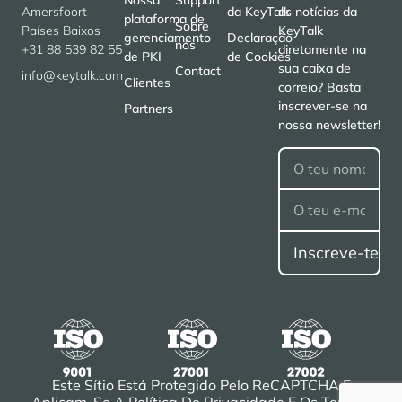
Amersfoort
da KeyTalk
as notícias da
plataforma de
Sobre
Países Baixos
KeyTalk
gerenciamento
Declaração
nós
+31 88 539 82 55
diretamente na
de PKI
de Cookies
sua caixa de
Contact
info@keytalk.com
Clientes
correio? Basta
inscrever-se na
Partners
nossa newsletter!
Este Sítio Está Protegido Pelo ReCAPTCHA E
Aplicam-Se A
Política De Privacidade
E Os
Termos