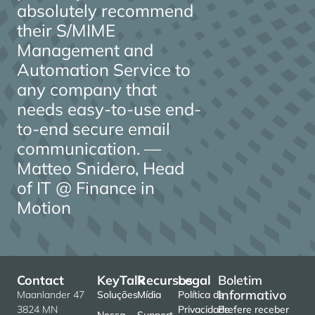
absolutely recommend
their S/MIME
Management and
Automation Service to
any company that
needs easy-to-use end-
to-end secure email
communication. —
Matteo Snidero, Head
of IT @ Finance in
Motion
Contact
KeyTalk
Recursos
Legal
Boletim
Informativo
Maanlander 47
Soluções
Mídia
Política de
3824 MN
Privacidade
Prefere receber
Nossa
Support