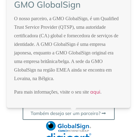
GMO GlobalSign
o mundo, com diversas partes
interessadas: desde autoridades
O nosso parceiro, a GMO GlobalSign, é um Qualified
certificadoras e fornecedores de
Trust Service Provider (QTSP), uma autoridade
serviços de TI a consultores e
certificadora (CA) global e fornecedora de serviços de
revendedores.
identidade. A GMO GlobalSign é uma empresa
japonesa, enquanto a GMO GlobalSign original era
Aqui, pode ver os nossos parceiros, revendedores e
uma empresa britânica/belga. A sede da GMO
integradores de sistemas mais importantes.
GlobalSign na região EMEA ainda se encontra em
Gostarias de saber mais sobre estas parcerias e as
Lovaina, na Bélgica.
oportunidades que podemos oferecer em conjunto
com os nossos parceiros? Sinta-se à vontade para
aqui
Para mais informações, visite o seu site
.
entrar em contacto connosco.
▲
Também deseja ser um parceiro?