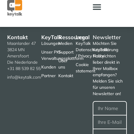
Unsere Plattform zur Verwaltung von PKI-Zertifikaten
Kontakt
KeyTalk
Ressourcen
Legal
Newsletter
Maanlander 47
Lösungen
Medien
KeyTalk
Möchten Sie
3824 MN
Datenschutzerklärung
KeyTalk-
Unser PKI-
Support
Amersfoort
/ Privacy Policy
Nachrichten
Verwaltungsplattform
Über
Die Niederlande
lieber direkt in
Cookie
Kunden
uns
+31 88 539 82 55
Ihrer Mailbox
statement
empfangen?
Partner
Kontakt
info@keytalk.com
Melden Sie sich
für unseren
Newsletter an!