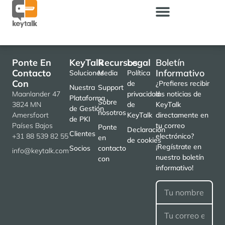
Ponte En
KeyTalk
Recursos
Legal
Boletín
Contacto
Informativo
Soluciones
Media
Política
Con
de
¿Prefieres recibir
Nuestra
Support
Maanlander 47
privacidad
las noticias de
Plataforma
Sobre
3824 MN
de
KeyTalk
de Gestión
nosotros
Amersfoort
KeyTalk
directamente en
de PKI
Países Bajos
tu correo
Ponte
Declaración
Clientes
+31 88 539 82 55
electrónico?
en
de cookies
¡Regístrate en
Socios
contacto
info@keytalk.com
nuestro boletín
con
informativo!