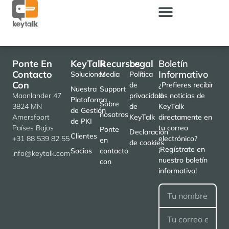
Ponte En
KeyTalk
Recursos
Legal
Boletín
Contacto
Informativo
Soluciones
Media
Política
Con
de
¿Prefieres recibir
Nuestra
Support
Maanlander 47
privacidad
las noticias de
Plataforma
Sobre
3824 MN
de
KeyTalk
de Gestión
nosotros
Amersfoort
KeyTalk
directamente en
de PKI
Países Bajos
tu correo
Ponte
Declaración
Clientes
+31 88 539 82 55
electrónico?
en
de cookies
¡Regístrate en
Socios
contacto
info@keytalk.com
nuestro boletín
con
informativo!