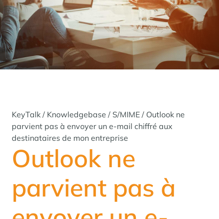
KeyTalk
/
Knowledgebase
/
S/MIME
/
Outlook ne
parvient pas à envoyer un e-mail chiffré aux
destinataires de mon entreprise
Outlook ne
parvient pas à
envoyer un e-