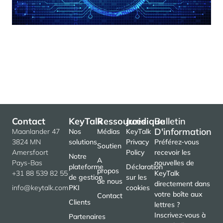
Contact
KeyTalk
Ressources
Juridique
Bulletin
D'information
Maanlander 47
Nos
Médias
KeyTalk
3824 MN
solutions
Privacy
Préférez-vous
Soutien
Amersfoort
Policy
recevoir les
Notre
A
Pays-Bas
nouvelles de
plateforme
Déclaration
propos
+31 88 539 82 55
KeyTalk
de gestion
sur les
de nous
directement dans
info@keytalk.com
PKI
cookies
votre boîte aux
Contact
Clients
lettres ?
Inscrivez-vous à
Partenaires