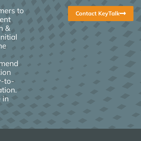
mers to
Contact KeyTalk
ent
n &
itial
he
g
ommend
ion
-to-
tion.
 in