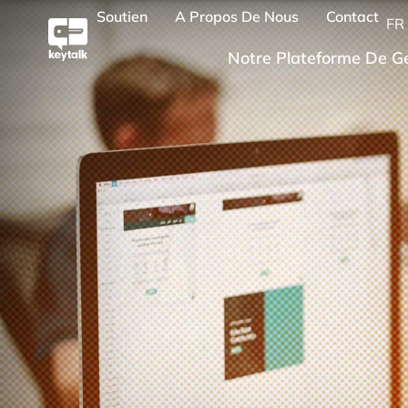
Soutien
A Propos De Nous
Contact
FR
Notre Plateforme De Ge