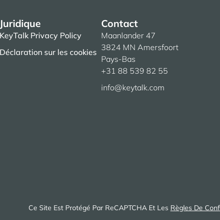
Juridique
Contact
KeyTalk Privacy Policy
Maanlander 47
3824 MN Amersfoort
Déclaration sur les cookies
Pays-Bas
+31 88 539 82 55
info@keytalk.com
Ce Site Est Protégé Par ReCAPTCHA Et Les
Règles De Confi