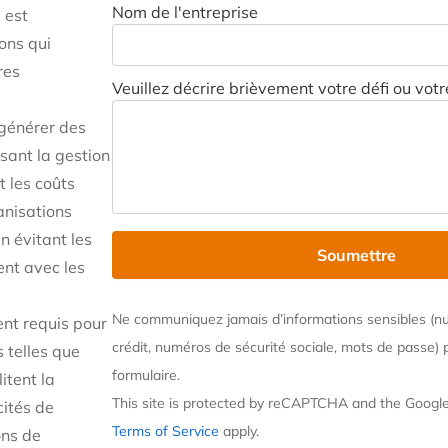
Nom de l'entreprise
 est
ons qui
res
Veuillez décrire brièvement votre défi ou votr
générer des
sant la gestion
t les coûts
anisations
n évitant les
ent avec les
Ne communiquez jamais d’informations sensibles (n
ent requis pour
crédit, numéros de sécurité sociale, mots de passe) p
s telles que
formulaire.
itent la
This site is protected by reCAPTCHA and the Googl
cités de
Terms of Service
apply.
ons de