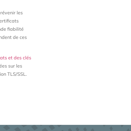
révenir les
rtificats
de fiabilité
endent de ces
ats et des clés
ées sur les
tion TLS/SSL.