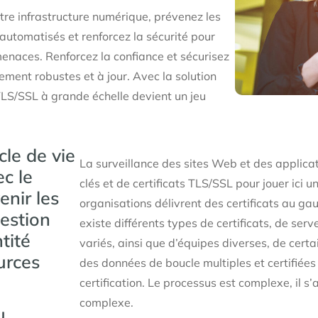
otre infrastructure numérique, prévenez les
automatisés et renforcez la sécurité pour
menaces. Renforcez la confiance et sécurisez
ement robustes et à jour. Avec la solution
TLS/SSL à grande échelle devient un jeu
cle de vie
La surveillance des sites Web et des applica
c le
clés et de certificats TLS/SSL pour jouer ici u
nir les
organisations délivrent des certificats au gauw
gestion
existe différents types de certificats, de ser
tité
variés, ainsi que d’équipes diverses, de cer
urces
des données de boucle multiples et certifiée
certification. Le processus est complexe, il s
complexe.
u