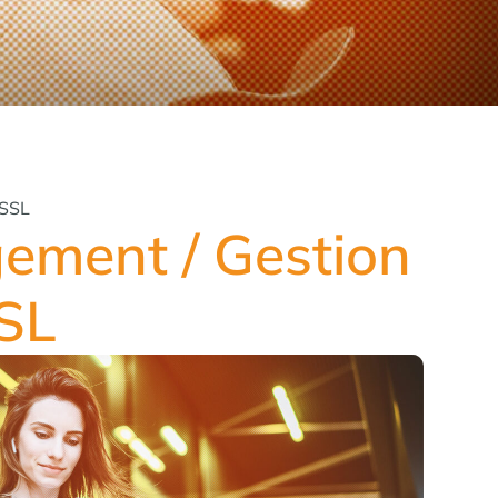
/SSL
gement / Gestion
SSL