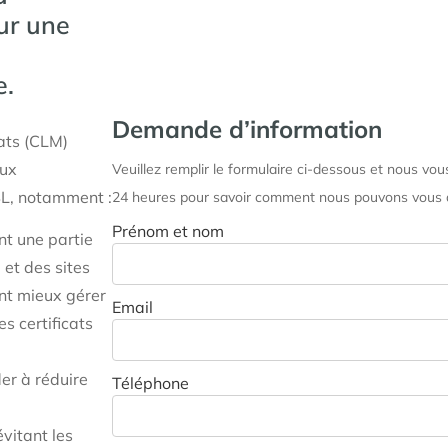
ur une
e.
Demande d’information
cats (CLM)
aux
Veuillez remplir le formulaire ci-dessous et nous vo
SL, notamment :
24 heures pour savoir comment nous pouvons vous a
Prénom et nom
nt une partie
 et des sites
ent mieux gérer
Email
es certificats
er à réduire
Téléphone
vitant les