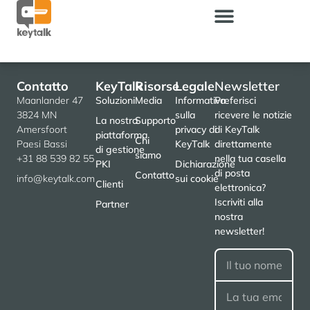
Contatto
KeyTalk
Risorse
Legale
Newsletter
Maanlander 47
Soluzioni
Media
Informativa
Preferisci
3824 MN
sulla
ricevere le notizie
La nostra
Supporto
Amersfoort
privacy di
di KeyTalk
piattaforma
Chi
Paesi Bassi
KeyTalk
direttamente
di gestione
siamo
+31 88 539 82 55
nella tua casella
PKI
Dichiarazione
di posta
Contatto
info@keytalk.com
sui cookie
Clienti
elettronica?
Iscriviti alla
Partner
nostra
newsletter!