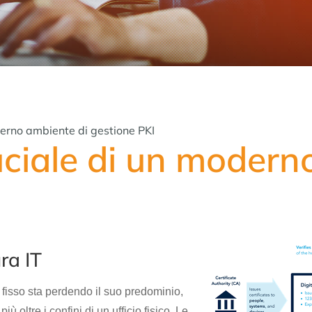
derno ambiente di gestione PKI
ciale di un modern
ra IT
e fisso sta perdendo il suo predominio,
ù oltre i confini di un ufficio fisico. Le