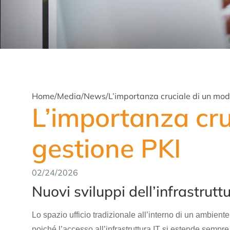
Home
/
Media
/
News
/
L’importanza cruciale di un mo
L’importanza cru
gestione PKI
02/24/2026
Nuovi sviluppi dell’infrastruttu
Lo spazio ufficio tradizionale all’interno di un ambient
poiché l’accesso all’infrastruttura IT si estende sempre pi