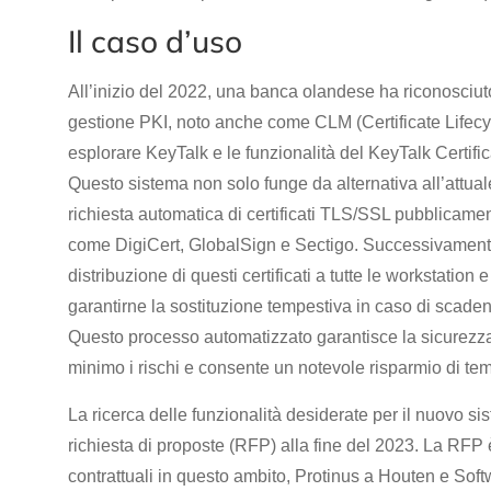
Il caso d’uso
All’inizio del 2022, una banca olandese ha riconosciut
gestione PKI, noto anche come CLM (Certificate Lifecy
esplorare KeyTalk e le funzionalità del KeyTalk Cert
Questo sistema non solo funge da alternativa all’attu
richiesta automatica di certificati TLS/SSL pubblicame
come DigiCert, GlobalSign e Sectigo. Successivament
distribuzione di questi certificati a tutte le workstation e
garantirne la sostituzione tempestiva in caso di scade
Questo processo automatizzato garantisce la sicurezza c
minimo i rischi e consente un notevole risparmio di tem
La ricerca delle funzionalità desiderate per il nuovo s
richiesta di proposte (RFP) alla fine del 2023. La RFP 
contrattuali in questo ambito, Protinus a Houten e S