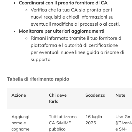
Coordinarsi con il proprio fornitore di CA
Verifica che la tua CA sia pronta per i
nuovi requisiti e chiedi informazioni su
eventuali modifiche ai processi o ai costi.
Monitorare per ulteriori aggiornamenti
Rimani informato tramite il tuo fornitore di
piattaforma e l’autorità di certificazione
per eventuali nuove linee guida o risorse di
supporto.
Tabella di riferimento rapido
Azione
Chi deve
Scadenza
Note
farlo
Aggiungi
Tutti utilizzano
16 luglio
Usa G=
nome e
CA S/MIME
2025
{{Given
cognome
pubblico
e SN=