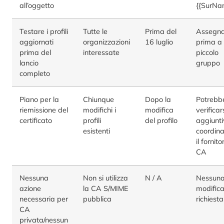
all’oggetto
{{SurNa
Testare i profili
Tutte le
Prima del
Assegna
aggiornati
organizzazioni
16 luglio
prima a
prima del
interessate
piccolo
lancio
gruppo
completo
Piano per la
Chiunque
Dopo la
Potrebb
riemissione del
modifichi i
modifica
verificar
certificato
profili
del profilo
aggiuntiv
esistenti
coordina
il fornito
CA
Nessuna
Non si utilizza
N / A
Nessun
azione
la CA S/MIME
modific
necessaria per
pubblica
richiesta
CA
privata/nessun