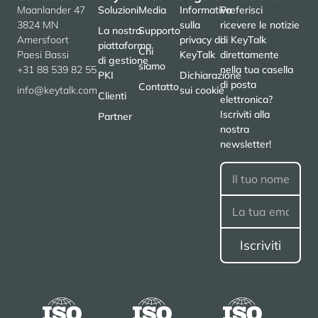
Maanlander 47
Soluzioni
Media
Informativa
Preferisci
3824 MN
sulla
ricevere le notizie
La nostra
Supporto
Amersfoort
privacy di
di KeyTalk
piattaforma
Chi
Paesi Bassi
KeyTalk
direttamente
di gestione
siamo
+31 88 539 82 55
nella tua casella
PKI
Dichiarazione
di posta
Contatto
info@keytalk.com
sui cookie
Clienti
elettronica?
Iscriviti alla
Partner
nostra
newsletter!