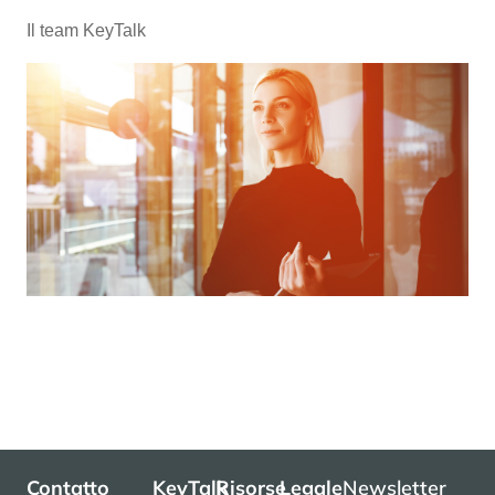
Il team KeyTalk
Contatto
KeyTalk
Risorse
Legale
Newsletter