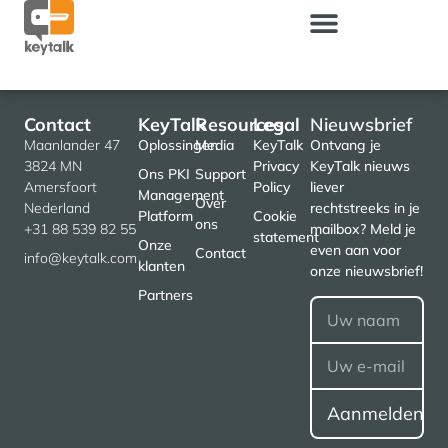
Contact
KeyTalk
Resources
Legal
Nieuwsbrief
Maanlander 47
Oplossingen
Media
KeyTalk
Ontvang je
3824 MN
Privacy
KeyTalk nieuws
Ons PKI
Support
Amersfoort
Policy
liever
Management
Over
Nederland
rechtstreeks in je
Platform
Cookie
ons
+31 88 539 82 55
mailbox? Meld je
statement
Onze
even aan voor
Contact
info@keytalk.com
klanten
onze nieuwsbrief!
Partners