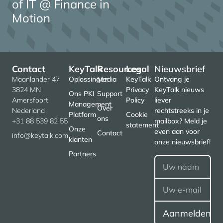
of IT @ Finance in
Motion
Contact
KeyTalk
Resources
Legal
Nieuwsbrief
Maanlander 47
Oplossingen
Media
KeyTalk
Ontvang je
3824 MN
Privacy
KeyTalk nieuws
Ons PKI
Support
Amersfoort
Policy
liever
Management
Over
Nederland
rechtstreeks in je
Platform
Cookie
ons
+31 88 539 82 55
mailbox? Meld je
statement
Onze
even aan voor
Contact
info@keytalk.com
klanten
onze nieuwsbrief!
Partners