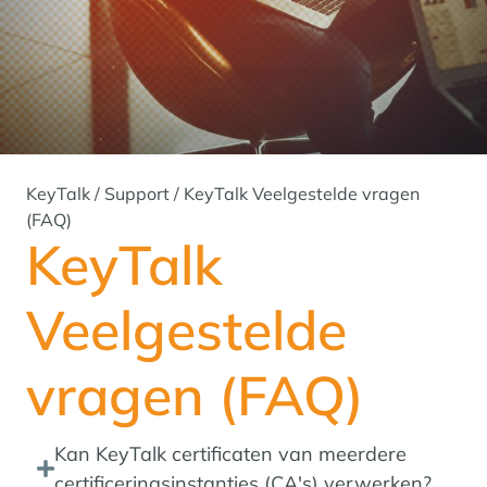
KeyTalk
/
Support
/
KeyTalk Veelgestelde vragen
(FAQ)
KeyTalk
Veelgestelde
vragen (FAQ)
Kan KeyTalk certificaten van meerdere
certificeringsinstanties (CA's) verwerken?