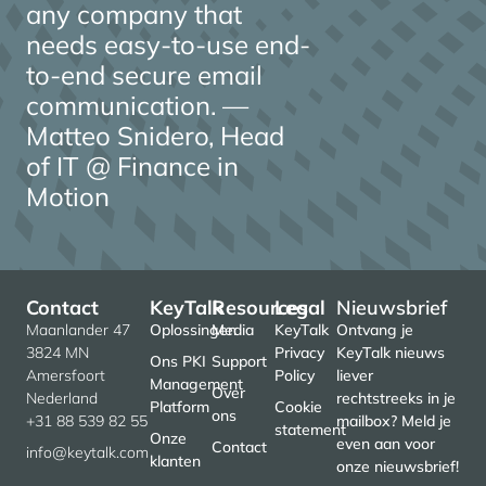
any company that
needs easy-to-use end-
to-end secure email
communication. —
Matteo Snidero, Head
of IT @ Finance in
Motion
Contact
KeyTalk
Resources
Legal
Nieuwsbrief
Maanlander 47
Oplossingen
Media
KeyTalk
Ontvang je
3824 MN
Privacy
KeyTalk nieuws
Ons PKI
Support
Amersfoort
Policy
liever
Management
Over
Nederland
rechtstreeks in je
Platform
Cookie
ons
+31 88 539 82 55
mailbox? Meld je
statement
Onze
even aan voor
Contact
info@keytalk.com
klanten
onze nieuwsbrief!