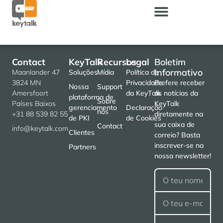
Contact
KeyTalk
Recursos
Legal
Boletim
Informativo
Maanlander 47
Soluções
Mídia
Política de
3824 MN
Privacidade
Prefere receber
Nossa
Support
Amersfoort
da KeyTalk
as notícias da
plataforma de
Sobre
Países Baixos
KeyTalk
gerenciamento
Declaração
nós
+31 88 539 82 55
diretamente na
de PKI
de Cookies
sua caixa de
Contact
info@keytalk.com
Clientes
correio? Basta
inscrever-se na
Partners
nossa newsletter!