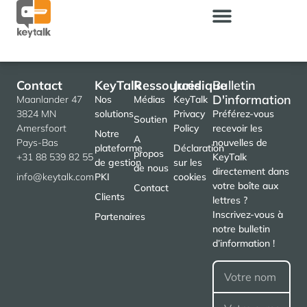
Contact
KeyTalk
Ressources
Juridique
Bulletin
D'information
Maanlander 47
Nos
Médias
KeyTalk
3824 MN
solutions
Privacy
Préférez-vous
Soutien
Amersfoort
Policy
recevoir les
Notre
A
Pays-Bas
nouvelles de
plateforme
Déclaration
propos
+31 88 539 82 55
KeyTalk
de gestion
sur les
de nous
directement dans
info@keytalk.com
PKI
cookies
votre boîte aux
Contact
Clients
lettres ?
Inscrivez-vous à
Partenaires
notre bulletin
d’information !