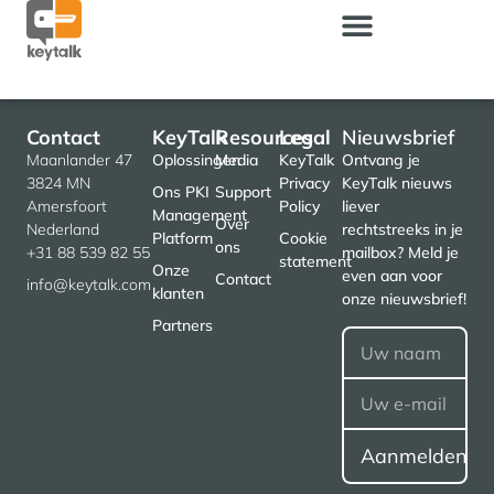
Contact
KeyTalk
Resources
Legal
Nieuwsbrief
Maanlander 47
Oplossingen
Media
KeyTalk
Ontvang je
3824 MN
Privacy
KeyTalk nieuws
Ons PKI
Support
Amersfoort
Policy
liever
Management
Over
Nederland
rechtstreeks in je
Platform
Cookie
ons
+31 88 539 82 55
mailbox? Meld je
statement
Onze
even aan voor
Contact
info@keytalk.com
klanten
onze nieuwsbrief!
Partners