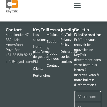
Contact
KeyTalk
Ressources
Juridique
Bulletin
D'information
Maanlander 47
Nos
Médias
KeyTalk
3824 MN
solutions
Privacy
Préférez-vous
Soutien
Amersfoort
Policy
recevoir les
Notre
A
Pays-Bas
nouvelles de
plateforme
Déclaration
propos
+31 88 539 82 55
KeyTalk
de gestion
sur les
de nous
directement dans
info@keytalk.com
PKI
cookies
votre boîte aux
Contact
Clients
lettres ?
Inscrivez-vous à
Partenaires
notre bulletin
d’information !