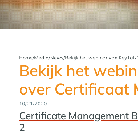
Home
/
Media
/
News
/
Bekijk het webinar van KeyTalk
Bekijk het webin
over Certificaa
10/21/2020
Certificate Management Be
2