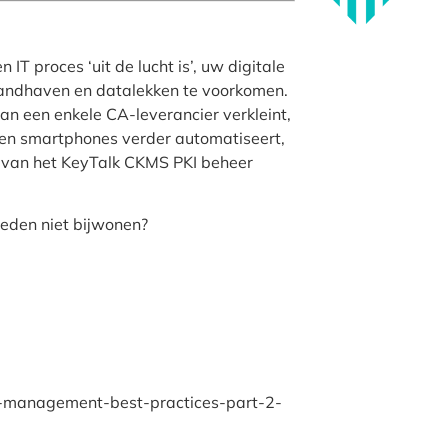
T proces ‘uit de lucht is’, uw digitale
 handhaven en datalekken te voorkomen.
van een enkele CA-leverancier verkleint,
ps en smartphones verder automatiseert,
ht van het KeyTalk CKMS PKI beheer
reden niet bijwonen?
e-management-best-practices-part-2-