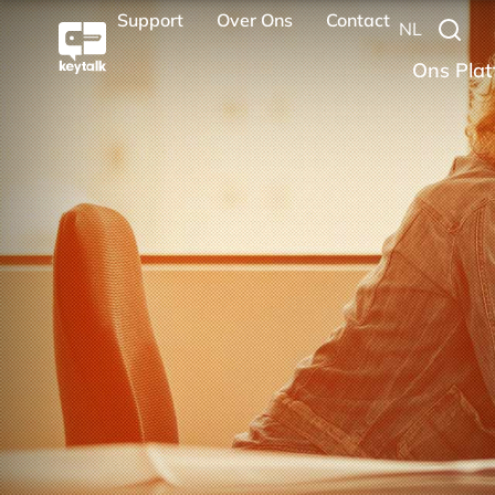
Support
Over Ons
Contact
NL
Ons Plat