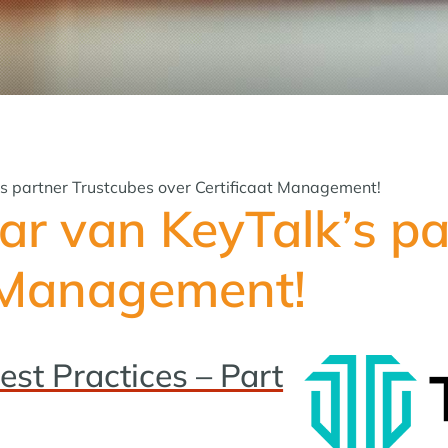
’s partner Trustcubes over Certificaat Management!
ar van KeyTalk’s p
t Management!
st Practices – Part