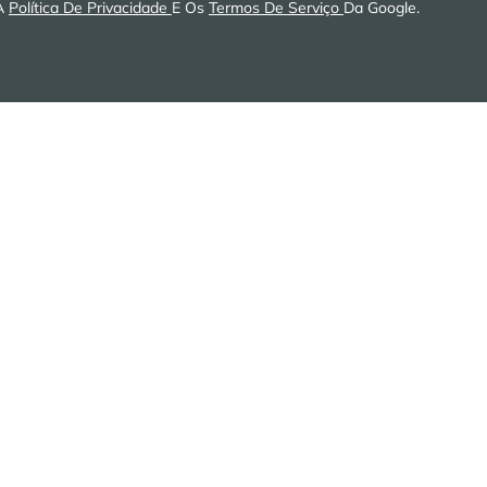
 A
Política De Privacidade
E Os
Termos De Serviço
Da Google.