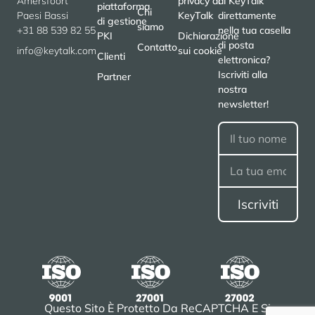
Amersfoort
privacy di
di KeyTalk
piattaforma
Chi
Paesi Bassi
KeyTalk
direttamente
di gestione
siamo
+31 88 539 82 55
nella tua casella
PKI
Dichiarazione
di posta
Contatto
info@keytalk.com
sui cookie
Clienti
elettronica?
Iscriviti alla
Partner
nostra
newsletter!
Questo Sito È Protetto Da ReCAPTCHA E Si