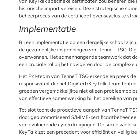
van KeyTalk specifieke certificaten zou beheren di
historische import vereisen. Deze strategische sam
beheerproces van de certificaatlevenscyclus te stro
Implementatie
Bij een implementatie op een dergelijke schaal zijn
de gezamenlijke inspanningen van TenneT TSO, Digi
overwonnen. Het samenhangende teamwork dat door
een cruciale rol bij het navigeren door de complexe 
Het PKI-team van TenneT TSO erkende en prees de op
responsiviteit die het DigiCert/KeyTalk-team tento
groepen vergemakkelijkte niet alleen probleemoplo
van effectieve samenwerking bij het bereiken van pr
Tot slot toont de proactieve aanpak van TenneT TSO
door geautomatiseerd S/MIME-certificaatbeheer een 
van evoluerende cyberdreigingen. De succesvolle s
KeyTalk zet een precedent voor efficiënt en veilig b