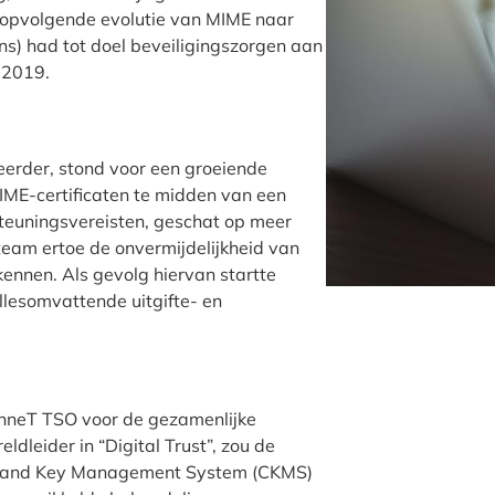
ropvolgende evolutie van MIME naar
ns) had tot doel beveiligingszorgen aan
n 2019.
erder, stond voor een groeiende
IME-certificaten te midden van een
euningsvereisten, geschat op meer
 team ertoe de onvermijdelijkheid van
kennen. Als gevolg hiervan startte
lesomvattende uitgifte- en
enneT TSO voor de gezamenlijke
ldleider in “Digital Trust”, zou de
icate and Key Management System (CKMS)