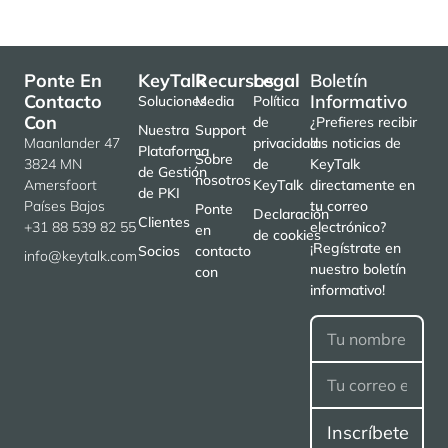
Ponte En
KeyTalk
Recursos
Legal
Boletín
Contacto
Informativo
Soluciones
Media
Política
Con
de
¿Prefieres recibir
Nuestra
Support
Maanlander 47
privacidad
las noticias de
Plataforma
Sobre
3824 MN
de
KeyTalk
de Gestión
nosotros
Amersfoort
KeyTalk
directamente en
de PKI
Países Bajos
tu correo
Ponte
Declaración
Clientes
+31 88 539 82 55
electrónico?
en
de cookies
¡Regístrate en
Socios
contacto
info@keytalk.com
nuestro boletín
con
informativo!